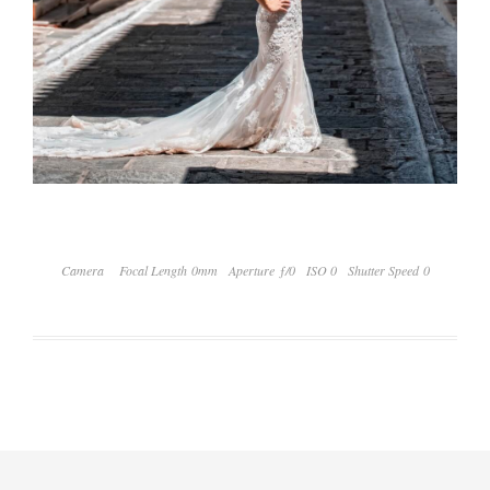
Camera
Focal Length 0mm
Aperture ƒ/0
ISO 0
Shutter Speed 0