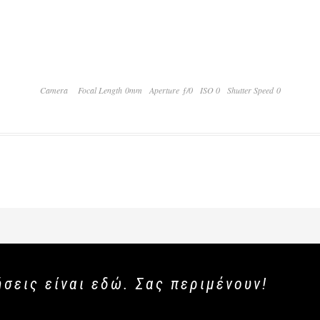
Camera
Focal Length 0mm
Aperture ƒ/0
ISO 0
Shutter Speed 0
ήσεις είναι εδώ. Σας περιμένουν!