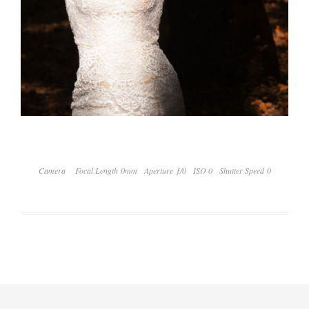
Camera
Focal Length 0mm
Aperture ƒ/0
ISO 0
Shutter Speed 0