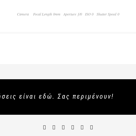
Camera
Focal Length 0mm
Aperture ƒ/0
ISO 0
Shutter Speed 0
ήσεις είναι εδώ. Σας περιμένουν!