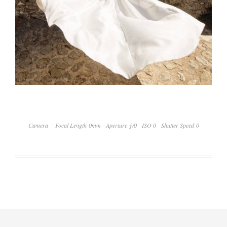
Camera
Focal Length 0mm
Aperture ƒ/0
ISO 0
Shutter Speed 0