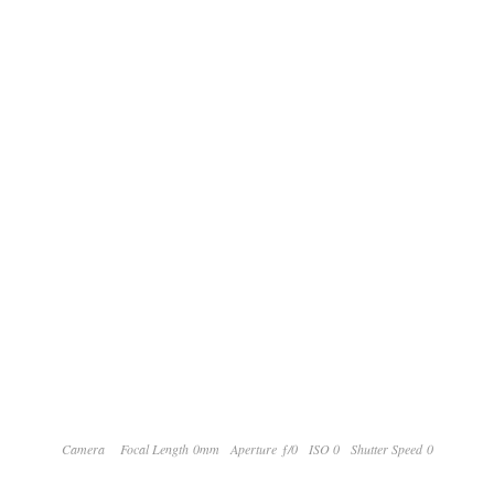
Camera
Focal Length 0mm
Aperture ƒ/0
ISO 0
Shutter Speed 0