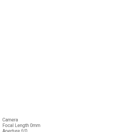
Camera
Focal Length 0mm
Aperture ƒ/0