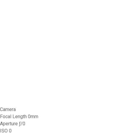
Camera
Focal Length 0mm
Aperture ƒ/0
ISO 0