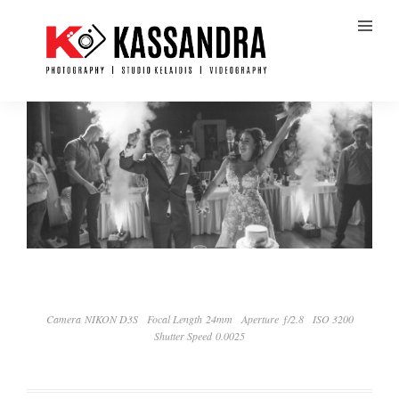
Camera NIKON D3S
Focal Length 24mm
Aperture ƒ/2.8
ISO 3200
Shutter Speed 0.0025