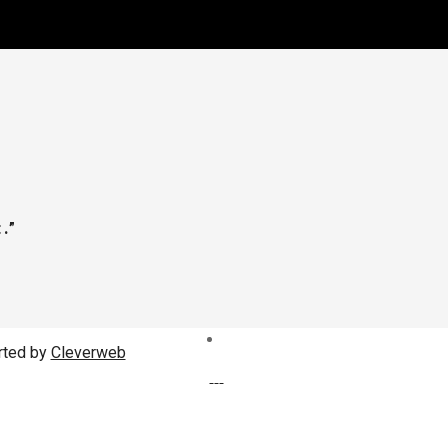
.”
rted by
Cleverweb