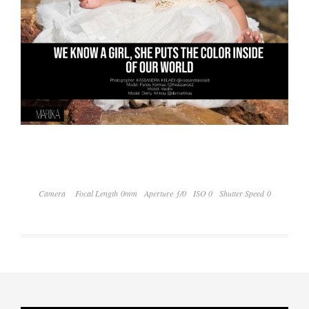
Camera
Focal Length 0mm
Aperture ƒ/0
ISO 0
Shutter Speed 0