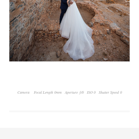
Camera
Focal Length 0mm
Aperture ƒ/0
ISO 0
Shutter Speed 0