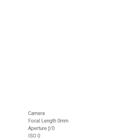
Camera
Focal Length 0mm
Aperture ƒ/0
ISO 0