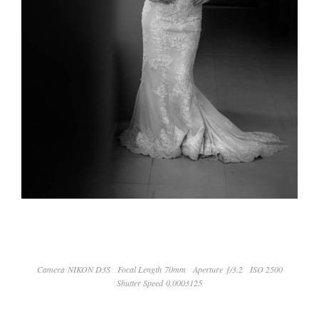
Camera NIKON D3S
Focal Length 70mm
Aperture ƒ/3.2
ISO 2500
Shutter Speed 0.0003125