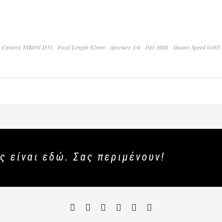
Camera NIKON D3S
Focal Length 62mm
Aperture ƒ/4
ISO 1600
Shutter Speed 0.005
ς είναι εδώ. Σας περιμένουν!