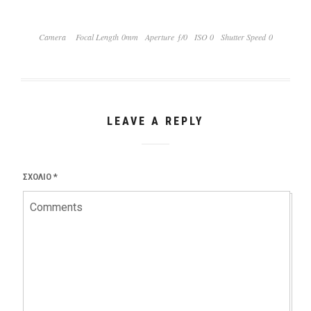
Camera
Focal Length 0mm
Aperture ƒ/0
ISO 0
Shutter Speed 0
LEAVE A REPLY
ΣΧΌΛΙΟ
*