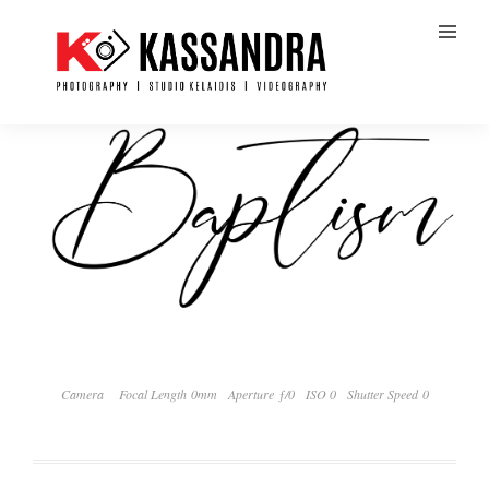
Camera
Focal Length 0mm
Aperture ƒ/0
ISO 0
Shutter Speed 0