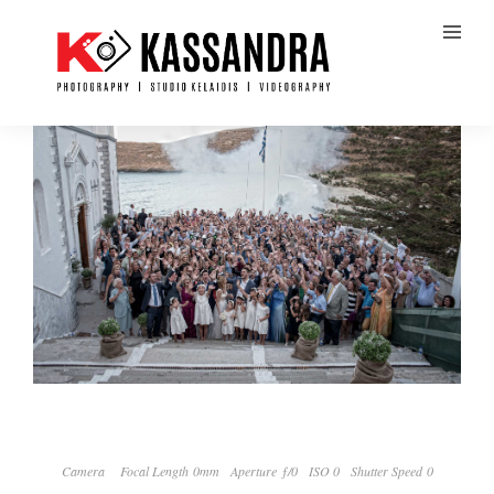
Camera
Focal Length 0mm
Aperture ƒ/0
ISO 0
Shutter Speed 0