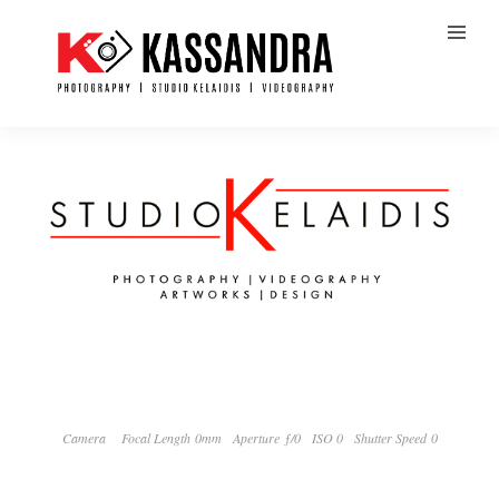
Camera
Focal Length 0mm
Aperture ƒ/0
ISO 0
Shutter Speed 0