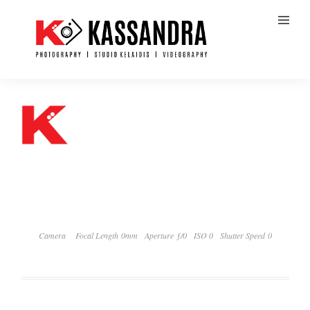
Camera
Focal Length 0mm
Aperture ƒ/0
ISO 0
Shutter Speed 0