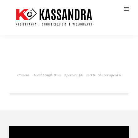
Camera
Focal Length 0mm
Aperture ƒ/0
ISO 0
Shutter Speed 0