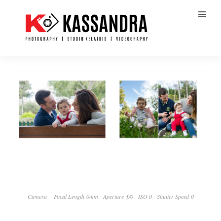
Camera
Focal Length 0mm
Aperture ƒ/0
ISO 0
Shutter Speed 0