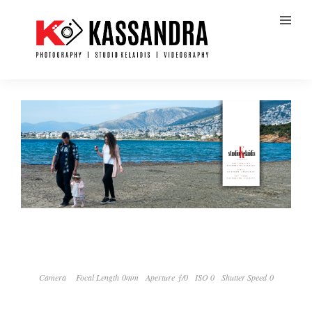
Camera
Focal Length 0mm
Aperture ƒ/0
ISO 0
Shutter Speed 0