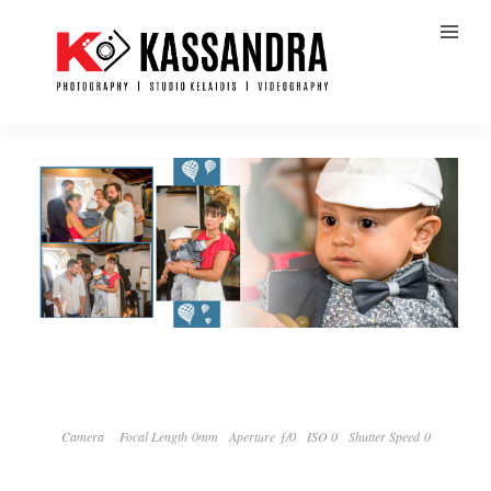
Camera
Focal Length 0mm
Aperture ƒ/0
ISO 0
Shutter Speed 0