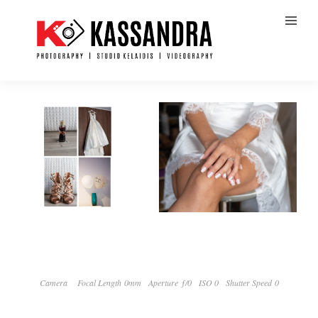
Camera
Focal Length 0mm
Aperture ƒ/0
ISO 0
Shutter Speed 0