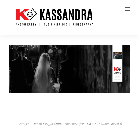
Camera
Focal Length 0mm
Aperture ƒ/0
ISO 0
Shutter Speed 0