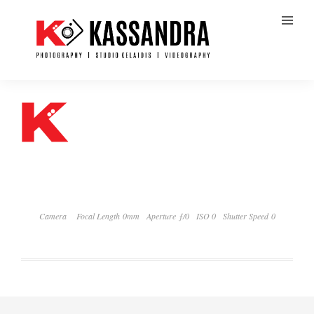
Camera
Focal Length 0mm
Aperture ƒ/0
ISO 0
Shutter Speed 0