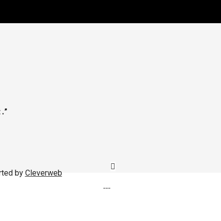
.”
rted by
Cleverweb