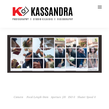
Camera
Focal Length 0mm
Aperture ƒ/0
ISO 0
Shutter Speed 0