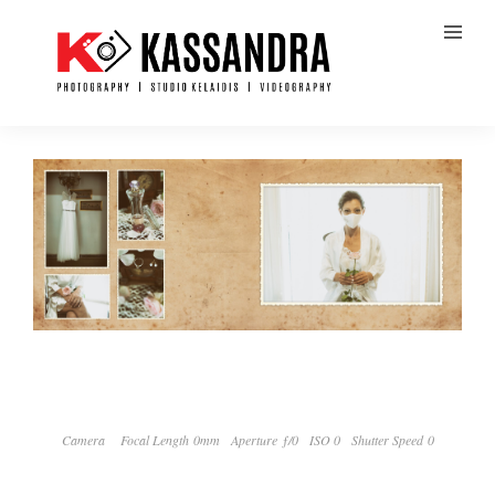
Camera
Focal Length 0mm
Aperture ƒ/0
ISO 0
Shutter Speed 0