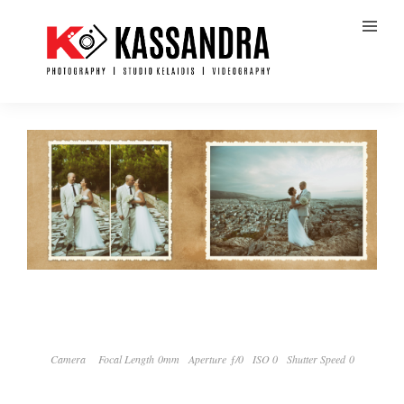
Camera
Focal Length 0mm
Aperture ƒ/0
ISO 0
Shutter Speed 0