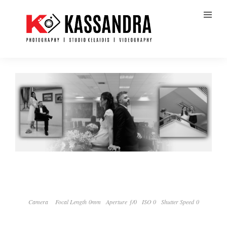
Camera
Focal Length 0mm
Aperture ƒ/0
ISO 0
Shutter Speed 0