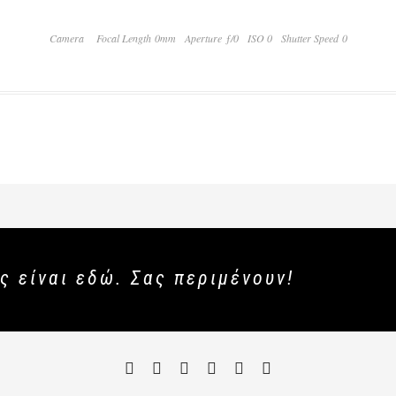
Camera
Focal Length 0mm
Aperture ƒ/0
ISO 0
Shutter Speed 0
ς είναι εδώ. Σας περιμένουν!