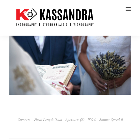
Camera
Focal Length 0mm
Aperture ƒ/0
ISO 0
Shutter Speed 0