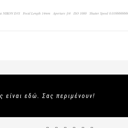
a NIKON D3S
Focal Length 14mm
Aperture ƒ/4
ISO 1000
Shutter Speed 0.01666666
ς είναι εδώ. Σας περιμένουν!