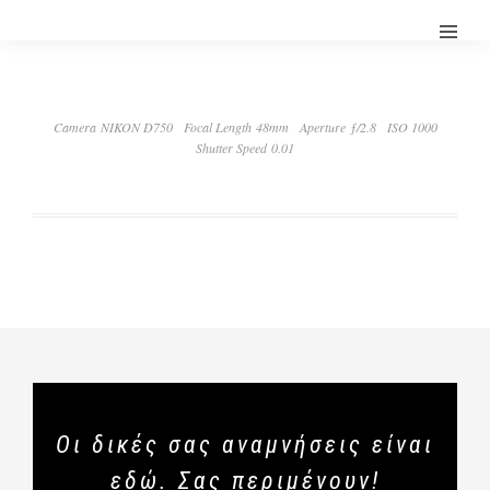
Camera NIKON D750
Focal Length 48mm
Aperture ƒ/2.8
ISO 1000
Shutter Speed 0.01
Οι δικές σας αναμνήσεις είναι
εδώ. Σας περιμένουν!