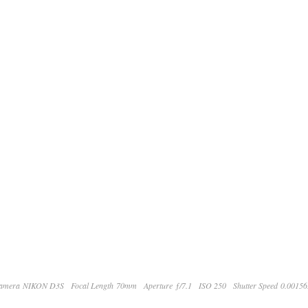
amera NIKON D3S
Focal Length 70mm
Aperture ƒ/7.1
ISO 250
Shutter Speed 0.0015