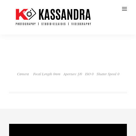
Camera
Focal Length 0mm
Aperture ƒ/0
ISO 0
Shutter Speed 0